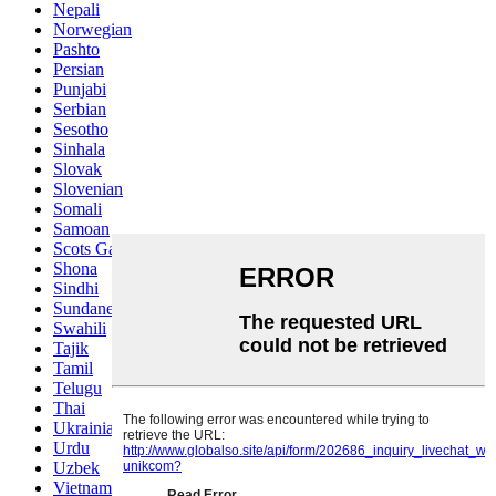
Nepali
Norwegian
Pashto
Persian
Punjabi
Serbian
Sesotho
Sinhala
Slovak
Slovenian
Somali
Samoan
Scots Gaelic
Shona
Sindhi
Sundanese
Swahili
Tajik
Tamil
Telugu
Thai
Ukrainian
Urdu
Uzbek
Vietnamese