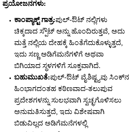
ಪ್ರಯೋಜನಗಳು:
ಕಾಂಪ್ಯಾಕ್ಟ್ ಗಾತ್ರ:
ಪುಲ್-ಔಟ್ ನಲ್ಲಿಗಳು
ಚಿಕ್ಕದಾದ ಸ್ಪೌಟ್ ಅನ್ನು ಹೊಂದಿರುತ್ತವೆ, ಅದು
ಮತ್ತೆ ನಲ್ಲಿಯ ದೇಹಕ್ಕೆ ಹಿಂತೆಗೆದುಕೊಳ್ಳುತ್ತದೆ,
ಇದು ಸಣ್ಣ ಅಡಿಗೆಮನೆಗಳಿಗೆ ಅಥವಾ
ಬಿಗಿಯಾದ ಸ್ಥಳಗಳಿಗೆ ಸೂಕ್ತವಾಗಿದೆ.
ಬಹುಮುಖತೆ:
ಪುಲ್-ಔಟ್ ವೈಶಿಷ್ಟ್ಯವು ಸಿಂಕ್‌ನ
ಹಿಂಭಾಗದಂತಹ ಕಠಿಣವಾದ-ತಲುಪುವ
ಪ್ರದೇಶಗಳನ್ನು ಸುಲಭವಾಗಿ ಸ್ವಚ್ಛಗೊಳಿಸಲು
ಅನುಮತಿಸುತ್ತದೆ, ಇದು ವಿಶೇಷವಾಗಿ
ಬಿಡುವಿಲ್ಲದ ಅಡಿಗೆಮನೆಗಳಲ್ಲಿ